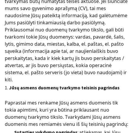
tvarkymas būtų numatytas teisės aktuose. Jei siunčiate
mums savo gyvenimo aprašymą (CV), tai mes
naudosime Jūsų pateiktą informaciją, kad galėtumėme
Jums pasiūlyti tinkamiausią darbo pasiūlymą.
Priklausomai nuo duomenų tvarkymo tikslo, gali būti
tvarkomi tokie Jūsų duomenys: vardas, pavardė, šalis,
lytis, gimimo data, miestas, kalba, el. paštas, el. pašto
sąveika (informacija apie tai, ar naujienlaiškis buvo
perskaitytas, kada ir kiek kartų jis buvo perskaitytas /
atvertas, ar jis buvo persiųstas, kokia operacinė
sistema, el. pašto serveris (jo vieta) buvo naudojami) ir
kiti.
Jūsų asmens duomenų tvarkymo teisinis pagrindas
Paprastai mes renkame Jūsų asmens duomenis tik
tokia apimtimi, kuri yra būtina priklausant nuo
duomenų tvarkymo tikslo. Tvarkydami Jūsų asmens
duomenis mes remiamės vienu iš šių teisinių pagrindų:
Sutarties vykdymo pagrindas
: atliekamas, kai Jūsų