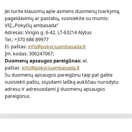
Jei turite klausimų apie asmens duomenų tvarkymą,
pageidavimų ar pastabų, susisiekite su mumis:
VšĮ „Pokyčių ambasada“
Adresas: Vingio g. 6-42, LT-63214 Alytus
Tel.: +370 686 89977
El. paštas:
info@pokyciuambasada.lt
Įm. kodas: 306247067;
Duomenų apsaugos pareigūnas:
el.
paštas
info@pokyciuambasada.lt
Su duomenų apsaugos pareigūnu taip pat galite
susisiekti paštu, siųsdami laišką aukščiau nurodytu
adresu ir adresuodami jį duomenų apsaugos
pareigūnui.