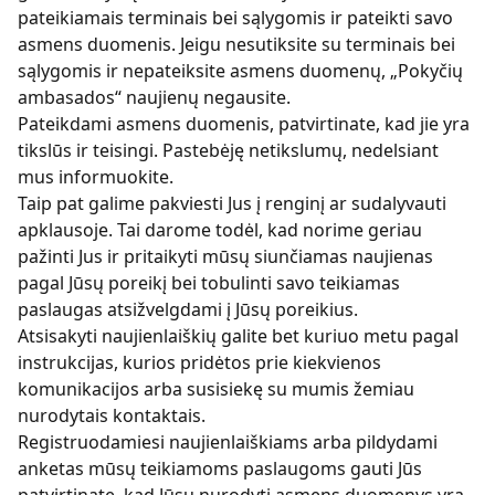
pateikiamais terminais bei sąlygomis ir pateikti savo
asmens duomenis. Jeigu nesutiksite su terminais bei
sąlygomis ir nepateiksite asmens duomenų, „Pokyčių
ambasados“ naujienų negausite.
Pateikdami asmens duomenis, patvirtinate, kad jie yra
tikslūs ir teisingi. Pastebėję netikslumų, nedelsiant
mus informuokite.
Taip pat galime pakviesti Jus į renginį ar sudalyvauti
apklausoje. Tai darome todėl, kad norime geriau
pažinti Jus ir pritaikyti mūsų siunčiamas naujienas
pagal Jūsų poreikį bei tobulinti savo teikiamas
paslaugas atsižvelgdami į Jūsų poreikius.
Atsisakyti naujienlaiškių galite bet kuriuo metu pagal
instrukcijas, kurios pridėtos prie kiekvienos
komunikacijos arba susisiekę su mumis žemiau
nurodytais kontaktais.
Registruodamiesi naujienlaiškiams arba pildydami
anketas mūsų teikiamoms paslaugoms gauti Jūs