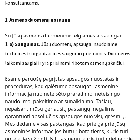
konsultantams.
Asmens duomenų apsauga
Su Jūsų asmens duomenimis elgiamės atsakingai:
a) Saugumas.
Jūsų duomenų apsaugai naudojame
technines ir organizacines saugumo priemones. Duomenys
laikomi saugiai ir yra prieinami ribotam asmenų skaičiui.
Esame paruošę pagrįstas apsaugos nuostatas ir
procedūras, kad galėtume apsaugoti asmeninę
informaciją nuo neteisėto praradimo, neteisingo
naudojimo, pakeitimo ar sunaikinimo. Tačiau,
nepaisant mūsų geriausių pastangų, negalime
garantuoti absoliučios apsaugos nuo visų grėsmių.
Mes dedame visas pastangas, kad prieiga prie Jūsų
asmeninės informacijos būtų ribota tiems, kurie turi
poreikį ją sužinoti. Iš tų asmenų, kurie turi prieigą prie