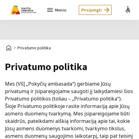
accessible
menu
arrow_forward
Meniu
Prisijungti
home
navigate_next
Privatumo politika
Privatumo politika
Mes (VšĮ „Pokyčių ambasada“) gerbiame Jūsų
privatumą ir įsipareigojame saugoti jį laikydamiesi šios
Privatumo politikos (toliau – „Privatumo politika“).
Šioje Privatumo politikoje rasite informaciją apie Jūsų
asmens duomenų tvarkymą. Mes įsipareigojame būti
skaidrūs, pateikdami aiškią informaciją apie tai, kokie
Jūsų asmens duomenys tvarkomi, tvarkymo tikslus,
asmens duomenų saugojimo laikotarpį, taip pat teisinį