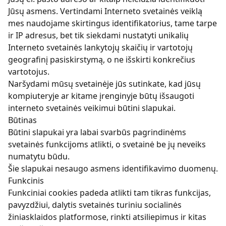
Jūsų asmens. Vertindami Interneto svetainės veiklą
mes naudojame skirtingus identifikatorius, tame tarpe
ir IP adresus, bet tik siekdami nustatyti unikalių
Interneto svetainės lankytojų skaičių ir vartotojų
geografinį pasiskirstymą, o ne išskirti konkrečius
vartotojus.
Naršydami mūsų svetainėje jūs sutinkate, kad jūsų
kompiuteryje ar kitame įrenginyje būtų išsaugoti
interneto svetainės veikimui būtini slapukai.
Būtinas
Būtini slapukai yra labai svarbūs pagrindinėms
svetainės funkcijoms atlikti, o svetainė be jų neveiks
numatytu būdu.
Šie slapukai nesaugo asmens identifikavimo duomenų.
Funkcinis
Funkciniai cookies padeda atlikti tam tikras funkcijas,
pavyzdžiui, dalytis svetainės turiniu socialinės
žiniasklaidos platformose, rinkti atsiliepimus ir kitas