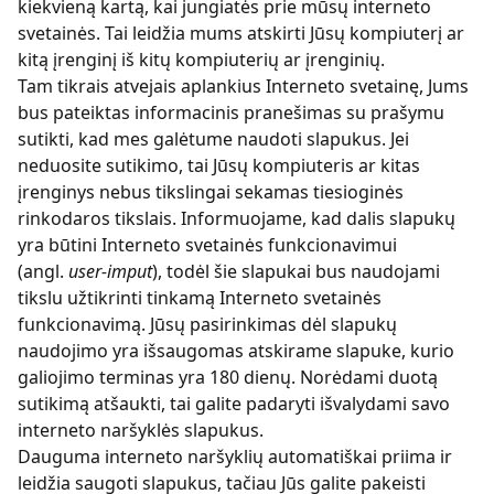
kiekvieną kartą, kai jungiatės prie mūsų interneto
svetainės. Tai leidžia mums atskirti Jūsų kompiuterį ar
kitą įrenginį iš kitų kompiuterių ar įrenginių.
Tam tikrais atvejais aplankius Interneto svetainę, Jums
bus pateiktas informacinis pranešimas su prašymu
sutikti, kad mes galėtume naudoti slapukus. Jei
neduosite sutikimo, tai Jūsų kompiuteris ar kitas
įrenginys nebus tikslingai sekamas tiesioginės
rinkodaros tikslais. Informuojame, kad dalis slapukų
yra būtini Interneto svetainės funkcionavimui
(angl.
user-imput
), todėl šie slapukai bus naudojami
tikslu užtikrinti tinkamą Interneto svetainės
funkcionavimą. Jūsų pasirinkimas dėl slapukų
naudojimo yra išsaugomas atskirame slapuke, kurio
galiojimo terminas yra 180 dienų. Norėdami duotą
sutikimą atšaukti, tai galite padaryti išvalydami savo
interneto naršyklės slapukus.
Dauguma interneto naršyklių automatiškai priima ir
leidžia saugoti slapukus, tačiau Jūs galite pakeisti