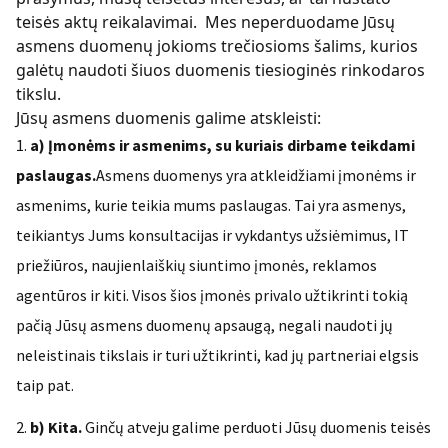
teisės aktų reikalavimai. Mes neperduodame Jūsų
asmens duomenų jokioms trečiosioms šalims, kurios
galėtų naudoti šiuos duomenis tiesioginės rinkodaros
tikslu.
Jūsų asmens duomenis galime atskleisti:
a) Įmonėms ir asmenims, su kuriais dirbame teikdami
paslaugas.
Asmens duomenys yra atkleidžiami įmonėms ir
asmenims, kurie teikia mums paslaugas. Tai yra asmenys,
teikiantys Jums konsultacijas ir vykdantys užsiėmimus, IT
priežiūros, naujienlaiškių siuntimo įmonės, reklamos
agentūros ir kiti. Visos šios įmonės privalo užtikrinti tokią
pačią Jūsų asmens duomenų apsaugą, negali naudoti jų
neleistinais tikslais ir turi užtikrinti, kad jų partneriai elgsis
taip pat.
b) Kita.
Ginčų atveju galime perduoti Jūsų duomenis teisės