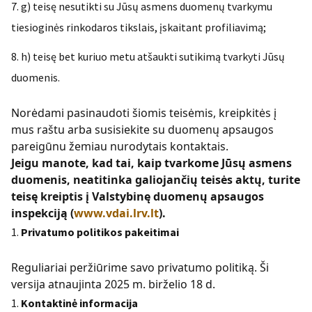
g) teisę nesutikti su Jūsų asmens duomenų tvarkymu
tiesioginės rinkodaros tikslais, įskaitant profiliavimą;
h) teisę bet kuriuo metu atšaukti sutikimą tvarkyti Jūsų
duomenis.
Norėdami pasinaudoti šiomis teisėmis, kreipkitės į
mus raštu arba susisiekite su duomenų apsaugos
pareigūnu žemiau nurodytais kontaktais.
Jeigu manote, kad tai, kaip tvarkome Jūsų asmens
duomenis, neatitinka galiojančių teisės aktų, turite
teisę kreiptis į Valstybinę duomenų apsaugos
inspekciją (
www.vdai.lrv.lt
).
Privatumo politikos pakeitimai
Reguliariai peržiūrime savo privatumo politiką. Ši
versija atnaujinta 2025 m. birželio 18 d.
Kontaktinė informacija