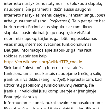
interneto naršyklės nustatymus ir užblokuoti slapukų
naudojimą. Šie parametrai dažniausiai saugomi
interneto naršyklės meniu dalyse „įrankiai“ (angl.
Tools
)
arba „nustatymai“ (angl.
Preferences
). Taip pat galite bet
kuriuo metu ištrinti visus slapukus ar tam tikrus
slapukus pasirinktinai. Jeigu nuspręsite visiškai
nepriimti slapukų, tai Jums gali būti nepasiekiamas
visas mūsų interneto svetainės funkcionalumas.
Daugiau informacijos apie slapukus galima rasti
tokiose svetainėse kaip
https://en.wikipedia.org/wiki/HTTP_cookie
Siekdami išplėsti mūsų Interneto svetainės
funkcionalumą, mes kartais naudojame trečiųjų šalių
įrankius ir valdiklius (angl.
widget
). Paprastai tam, kad
užtikrintų papildomų funkcionalumų veikimą, šie
įrankiai ir valdikliai Jūsų kompiuteryje ar įrenginyje
išsaugoja slapuką.
Informuojame, kad slapukai savaime nepasako mums
Jūsų el. pašto adreso ar kitaip neleidžia identifikuoti