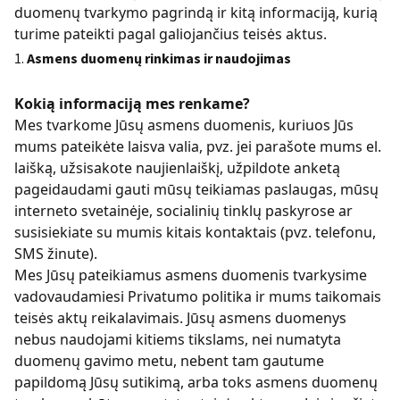
duomenų tvarkymo pagrindą ir kitą informaciją, kurią
turime pateikti pagal galiojančius teisės aktus.
Asmens duomenų rinkimas ir naudojimas
Kokią informaciją mes renkame?
Mes tvarkome Jūsų asmens duomenis, kuriuos Jūs
mums pateikėte laisva valia, pvz. jei parašote mums el.
laišką, užsisakote naujienlaiškį, užpildote anketą
pageidaudami gauti mūsų teikiamas paslaugas, mūsų
interneto svetainėje, socialinių tinklų paskyrose ar
susisiekiate su mumis kitais kontaktais (pvz. telefonu,
SMS žinute).
Mes Jūsų pateikiamus asmens duomenis tvarkysime
vadovaudamiesi Privatumo politika ir mums taikomais
teisės aktų reikalavimais. Jūsų asmens duomenys
nebus naudojami kitiems tikslams, nei numatyta
duomenų gavimo metu, nebent tam gautume
papildomą Jūsų sutikimą, arba toks asmens duomenų