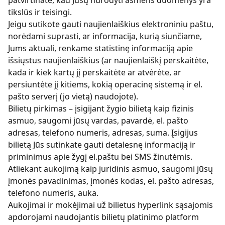
patvirtinate, kad Jūsų nurodyti asmens duomenys yra
tikslūs ir teisingi.
Jeigu sutikote gauti naujienlaiškius elektroniniu paštu,
norėdami suprasti, ar informacija, kurią siunčiame,
Jums aktuali, renkame statistinę informaciją apie
išsiųstus naujienlaiškius (ar naujienlaiškį perskaitėte,
kada ir kiek kartų jį perskaitėte ar atvėrėte, ar
persiuntėte jį kitiems, kokią operacinę sistemą ir el.
pašto serverį (jo vietą) naudojote).
Bilietų pirkimas – įsigijant žygio bilietą kaip fizinis
asmuo, saugomi jūsų vardas, pavardė, el. pašto
adresas, telefono numeris, adresas, suma. Įsigijus
bilietą Jūs sutinkate gauti detalesnę informaciją ir
priminimus apie žygį el.paštu bei SMS žinutėmis.
Atliekant aukojimą kaip juridinis asmuo, saugomi jūsų
įmonės pavadinimas, įmonės kodas, el. pašto adresas,
telefono numeris, auka.
Aukojimai ir mokėjimai už bilietus hyperlink sąsajomis
apdorojami naudojantis bilietų platinimo platform