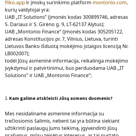
fliko.app
ir įmokų surinkimo platform
montonio.com
,
kurių valdytojai yra:
UAB „IT Solutions‟ (įmonės kodas 300899746, adresas
S. Dariaus ir S. Girėno g. 9, LT-62137 Alytus);
UAB „Montonio Finance” (įmonės kodas 305205122,
adresas Konstitucijos pr. 7, Vilnius, Lietuva, turinti
Lietuvos Banko išduotą mokėjimo įstaigos licenciją Nr.
LB002007);
todėl Jūsų asmeninė informacija, reikalinga mokėjimo
įvykdymui ir patvirtinimui, bus perduodama UAB „IT
Solutions‟ ir UAB „Montonio Finance‟;
Kam galime atskleisti Jūsų asmens duomenis?
Mes nesidaliname asmenine informacija su
trečiosiomis šalimis, nebent tai yra būtina siekiant
užtikrinti paslaugų Jums teikimą, įgyvendinti Jūsų
prašymus, mūsų teisėtus interesus, ar tai nustato