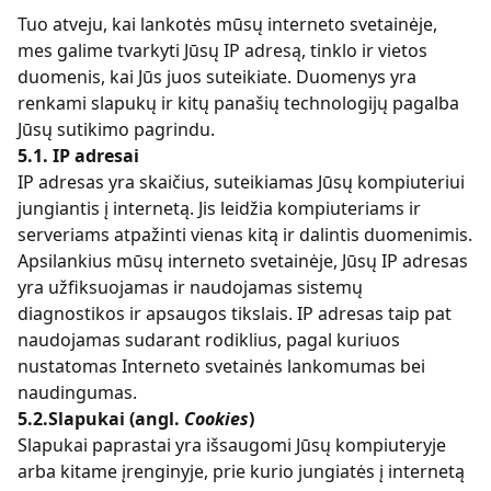
Tuo atveju, kai lankotės mūsų interneto svetainėje,
mes galime tvarkyti Jūsų IP adresą, tinklo ir vietos
duomenis, kai Jūs juos suteikiate. Duomenys yra
renkami slapukų ir kitų panašių technologijų pagalba
Jūsų sutikimo pagrindu.
5.1. IP adresai
IP adresas yra skaičius, suteikiamas Jūsų kompiuteriui
jungiantis į internetą. Jis leidžia kompiuteriams ir
serveriams atpažinti vienas kitą ir dalintis duomenimis.
Apsilankius mūsų interneto svetainėje, Jūsų IP adresas
yra užfiksuojamas ir naudojamas sistemų
diagnostikos ir apsaugos tikslais. IP adresas taip pat
naudojamas sudarant rodiklius, pagal kuriuos
nustatomas Interneto svetainės lankomumas bei
naudingumas.
5.2.Slapukai (angl.
Cookies
)
Slapukai paprastai yra išsaugomi Jūsų kompiuteryje
arba kitame įrenginyje, prie kurio jungiatės į internetą