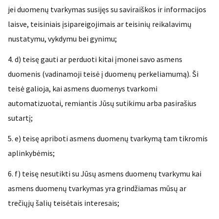
jei duomenų tvarkymas susijęs su saviraiškos ir informacijos
laisve, teisiniais įsipareigojimais ar teisinių reikalavimų
nustatymu, vykdymu bei gynimu;
d) teisę gauti ar perduoti kitai įmonei savo asmens
duomenis (vadinamoji teisė į duomenų perkeliamumą). Ši
teisė galioja, kai asmens duomenys tvarkomi
automatizuotai, remiantis Jūsų sutikimu arba pasirašius
sutartį;
e) teisę apriboti asmens duomenų tvarkymą tam tikromis
aplinkybėmis;
f) teisę nesutikti su Jūsų asmens duomenų tvarkymu kai
asmens duomenų tvarkymas yra grindžiamas mūsų ar
trečiųjų šalių teisėtais interesais;