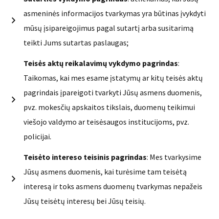
asmeninės informacijos tvarkymas yra būtinas įvykdyti
mūsų įsipareigojimus pagal sutartį arba susitarimą
teikti Jums sutartas paslaugas;
Teisės aktų reikalavimų vykdymo pagrindas
:
Taikomas, kai mes esame įstatymų ar kitų teisės aktų
pagrindais įpareigoti tvarkyti Jūsų asmens duomenis,
pvz. mokesčių apskaitos tikslais, duomenų teikimui
viešojo valdymo ar teisėsaugos institucijoms, pvz.
policijai.
Teisėto intereso teisinis pagrindas
: Mes tvarkysime
Jūsų asmens duomenis, kai turėsime tam teisėtą
interesą ir toks asmens duomenų tvarkymas nepažeis
Jūsų teisėtų interesų bei Jūsų teisių.