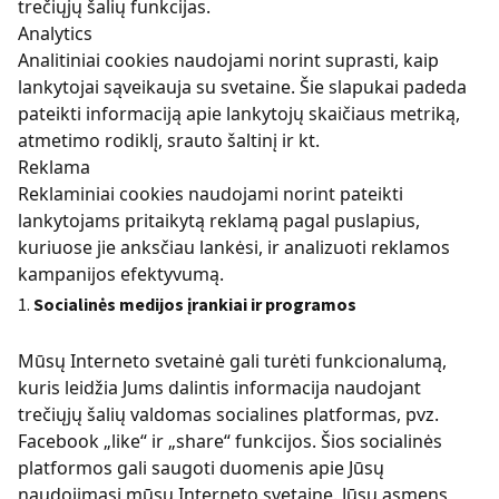
trečiųjų šalių funkcijas.
Analytics
Analitiniai cookies naudojami norint suprasti, kaip
lankytojai sąveikauja su svetaine. Šie slapukai padeda
pateikti informaciją apie lankytojų skaičiaus metriką,
atmetimo rodiklį, srauto šaltinį ir kt.
Reklama
Reklaminiai cookies naudojami norint pateikti
lankytojams pritaikytą reklamą pagal puslapius,
kuriuose jie anksčiau lankėsi, ir analizuoti reklamos
kampanijos efektyvumą.
Socialinės medijos įrankiai ir programos
Mūsų Interneto svetainė gali turėti funkcionalumą,
kuris leidžia Jums dalintis informacija naudojant
trečiųjų šalių valdomas socialines platformas, pvz.
Facebook „like“ ir „share“ funkcijos. Šios socialinės
platformos gali saugoti duomenis apie Jūsų
naudojimąsi mūsų Interneto svetaine. Jūsų asmens