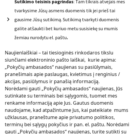
Sutikimo teisinis pagrindas
: Tam tikrais atvejais mes
tvarkysime Jūsų asmens duomenis tik jei prieš tai
gausime Jūsų sutikimą. Sutikimą tvarkyti duomenis
galite atšaukti bet kuriuo metu susisiekę su mumis
žemiau nurodytu el. paštu
.
Naujienlaiškiai – tai tiesioginės rinkodaros tikslu
siunčiami elektroninio pašto laiškai, kurie apima:
„Pokyčių ambasados“ naujienas su pasiūlymais,
pranešimais apie paslaugas, kvietimus į renginius /
akcijas, pasiūlymus ir panašią informaciją.
Norėdami gauti „Pokyčių ambasados“ naujienas, Jūs
sutinkate su terminais bei sąlygomis, tuomet mes
renkame informaciją apie Jus. Gautus duomenis
naudojame, kad atpažintume Jus, kai pateikiate mums
užklausas, praneštume apie privatumo politikos,
terminų bei sąlygų pokyčius ir pan. el. paštu. Norėdami
gauti „Pokyčių ambasados“ naujienas, turite sutikti su