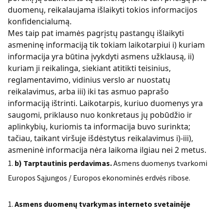
duomenų, reikalaujama išlaikyti tokios informacijos
konfidencialumą.
Mes taip pat imamės pagrįstų pastangų išlaikyti
asmeninę informaciją tik tokiam laikotarpiui i) kuriam
informacija yra būtina įvykdyti asmens užklausą, ii)
kuriam ji reikalinga, siekiant atitikti teisinius,
reglamentavimo, vidinius verslo ar nuostatų
reikalavimus, arba iii) iki tas asmuo paprašo
informaciją ištrinti. Laikotarpis, kuriuo duomenys yra
saugomi, priklauso nuo konkretaus jų pobūdžio ir
aplinkybių, kuriomis ta informacija buvo surinkta;
tačiau, taikant viršuje išdėstytus reikalavimus i)-iii),
asmeninė informacija nėra laikoma ilgiau nei 2 metus.
b) Tarptautinis perdavimas.
Asmens duomenys tvarkomi
Europos Sąjungos / Europos ekonominės erdvės ribose.
Asmens duomenų tvarkymas interneto svetainėje