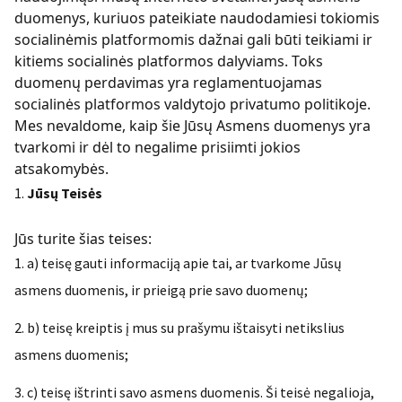
duomenys, kuriuos pateikiate naudodamiesi tokiomis
socialinėmis platformomis dažnai gali būti teikiami ir
kitiems socialinės platformos dalyviams. Toks
duomenų perdavimas yra reglamentuojamas
socialinės platformos valdytojo privatumo politikoje.
Mes nevaldome, kaip šie Jūsų Asmens duomenys yra
tvarkomi ir dėl to negalime prisiimti jokios
atsakomybės.
Jūsų Teisės
Jūs turite šias teises:
a) teisę gauti informaciją apie tai, ar tvarkome Jūsų
asmens duomenis, ir prieigą prie savo duomenų;
b) teisę kreiptis į mus su prašymu ištaisyti netikslius
asmens duomenis;
c) teisę ištrinti savo asmens duomenis. Ši teisė negalioja,